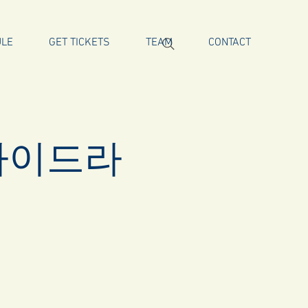
ULE
GET TICKETS
TEAM
CONTACT
가이드라