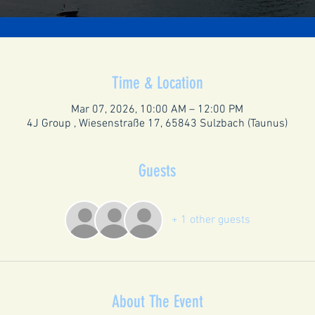
Time & Location
Mar 07, 2026, 10:00 AM – 12:00 PM
4J Group , Wiesenstraße 17, 65843 Sulzbach (Taunus)
Guests
+ 1 other guests
About The Event